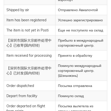
Shipped by air
Отправлено Авиапочтой
Item has been registered
Успешно зарегистрировано
The item is not yet in Posti
Еще не поступило на склад
【深圳市国际大宗邮件处理中
Прибыло в международный
心】已收寄(国内经转)
сортировочный центр.
Item received for processing
Принято в обработку
Покинуло международный
【深圳市国际大宗邮件处理中
сортировочный центр.
心】已封发(国内经转)
(Шэньчжэнь)
Order dispatched
Посылка отправлена
Depart from facility
Покинуло склад
Order departed on flight
Посылка вылетела из