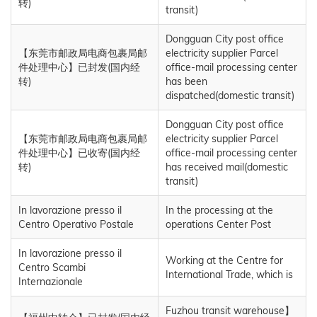
转)
transit)
Dongguan City post office
【东莞市邮政局电商包裹局邮
electricity supplier Parcel
件处理中心】已封发(国内经
office-mail processing center
转)
has been
dispatched(domestic transit)
Dongguan City post office
【东莞市邮政局电商包裹局邮
electricity supplier Parcel
件处理中心】已收寄(国内经
office-mail processing center
转)
has received mail(domestic
transit)
In lavorazione presso il
In the processing at the
Centro Operativo Postale
operations Center Post
In lavorazione presso il
Working at the Centre for
Centro Scambi
International Trade, which is
Internazionale
Fuzhou transit warehouse】