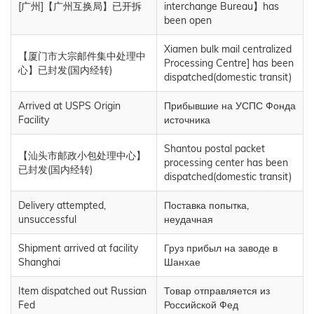
[广州]【广州互换局】已开拆
interchange Bureau】has
been open
Xiamen bulk mail centralized
【厦门市大宗邮件集中处理中
Processing Centre] has been
心】已封发(国内经转)
dispatched(domestic transit)
Arrived at USPS Origin
Прибывшие на УСПС Фонда
Facility
источника
Shantou postal packet
【汕头市邮政小包处理中心】
processing center has been
已封发(国内经转)
dispatched(domestic transit)
Delivery attempted,
Поставка попытка,
unsuccessful
неудачная
Shipment arrived at facility
Груз прибыл на заводе в
Shanghai
Шанхае
Item dispatched out Russian
Товар отправляется из
Fed
Российской Фед