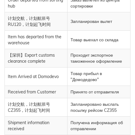
Order departed from sorting
Заказ вылетел из центра
hub
сортировки
计划交航，计划航班号
Запланирован вылет
RU120，计划起飞时间
Item has departed from the
Товар выехал со склада
warehouse
【深圳】Export customs
Проходит экспортное
clearance complete
таможенное оформление
Товар прибыл в
Item Arrived at Domodevo
"Домодедово"
Received from Customer
Принято от отправителя
计划交航，计划航班号
Запланировано выслать
CZ355，计划起飞时间
посылку рейсом CZ355
Shipment information
Получена информация об
received
отправлении