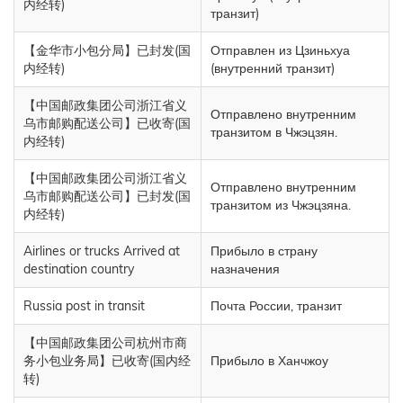
内经转)
транзит)
【金华市小包分局】已封发(国
Отправлен из Цзиньхуа
内经转)
(внутренний транзит)
【中国邮政集团公司浙江省义
Отправлено внутренним
乌市邮购配送公司】已收寄(国
транзитом в Чжэцзян.
内经转)
【中国邮政集团公司浙江省义
Отправлено внутренним
乌市邮购配送公司】已封发(国
транзитом из Чжэцзяна.
内经转)
Airlines or trucks Arrived at
Прибыло в страну
destination country
назначения
Russia post in transit
Почта России, транзит
【中国邮政集团公司杭州市商
务小包业务局】已收寄(国内经
Прибыло в Ханчжоу
转)