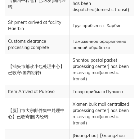
【福州中转仓】已封发(国内经
has been
转)
dispatched(domestic transit)
Shipment arrived at facility
Груз прибыл в г. Харбин
Haerbin
Customs clearance
Таможенное оформление
processing complete
полной обработки
Shantou postal packet
【汕头市邮政小包处理中心】
processing center] has been
已收寄(国内经转)
receiving mail(domestic
transit)
Item Arrived at Pulkovo
Товар прибыл в Пулково
Xiamen bulk mail centralized
【厦门市大宗邮件集中处理中
processing center] has been
心】已收寄(国内经转)
receiving mail(domestic
transit)
[Guangzhou]【Guangzhou