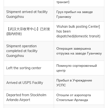
транзит)
Shipment arrived at facility
Груз прибыл на заводе
Guangzhou
Гуанчжоу
Wuhan bulk posting Center]
【武汉大宗收寄中心】已封发
has been
(国内经转)
dispatched(domestic transit)
Shipment operation
Операция завершена
completed at facility
отгрузка на заводе Гуанчжоу
Guangzhou
Покинуло сортировочный
Left the sorting center
центр
Прибыл в Учреждение
Arrived at USPS Facility
УСПС
Departed from Stockholm
Отошли от аэропорта
Arlanda Airport
Стокгольм-Арланда