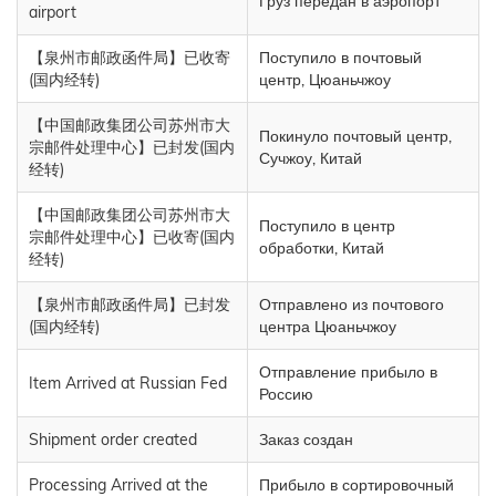
Груз передан в аэропорт
airport
【泉州市邮政函件局】已收寄
Поступило в почтовый
(国内经转)
центр, Цюаньчжоу
【中国邮政集团公司苏州市大
Покинуло почтовый центр,
宗邮件处理中心】已封发(国内
Сучжоу, Китай
经转)
【中国邮政集团公司苏州市大
Поступило в центр
宗邮件处理中心】已收寄(国内
обработки, Китай
经转)
【泉州市邮政函件局】已封发
Отправлено из почтового
(国内经转)
центра Цюаньчжоу
Отправление прибыло в
Item Arrived at Russian Fed
Россию
Shipment order created
Заказ создан
Processing Arrived at the
Прибыло в сортировочный