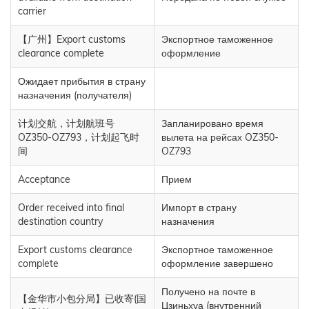
carrier
【广州】Export customs
Экспортное таможенное
clearance complete
оформление
Ожидает прибытия в страну
назначения (получателя)
计划交航，计划航班号
Запланировано время
OZ350-OZ793，计划起飞时
вылета на рейсах OZ350-
间
OZ793
Acceptance
Прием
Order received into final
Импорт в страну
destination country
назначения
Export customs clearance
Экспортное таможенное
complete
оформление завершено
Получено на почте в
【金华市小包分局】已收寄(国
Цзиньхуа (внутренний