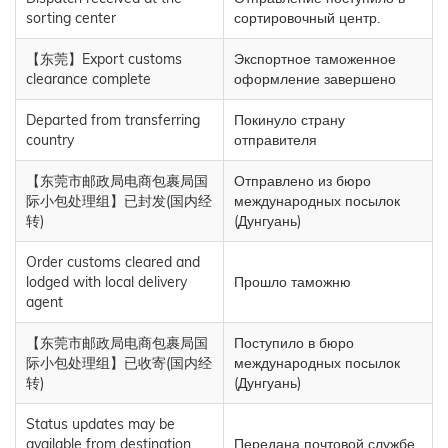
sorting center
сортировочный центр.
【东莞】Export customs
Экспортное таможенное
clearance complete
оформление завершено
Departed from transferring
Покинуло страну
country
отправителя
【东莞市邮政局电商包裹局国
Отправлено из бюро
际小包处理组】已封发(国内经
международных посылок
转)
(Дунгуань)
Order customs cleared and
lodged with local delivery
Прошло таможню
agent
【东莞市邮政局电商包裹局国
Поступило в бюро
际小包处理组】已收寄(国内经
международных посылок
转)
(Дунгуань)
Status updates may be
available from destination
Передана почтовой службе