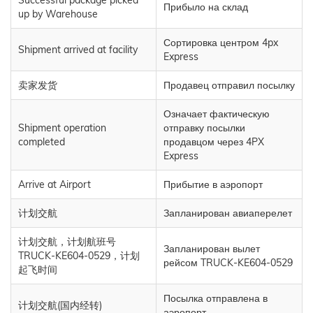
Successful package picked
Прибыло на склад
up by Warehouse
Сортировка центром 4px
Shipment arrived at facility
Express
卖家发货
Продавец отправил посылку
Означает фактическую
Shipment operation
отправку посылки
completed
продавцом через 4PX
Express
Arrive at Airport
Прибытие в аэропорт
计划交航
Запланирован авиаперелет
计划交航，计划航班号
Запланирован вылет
TRUCK-KE604-0529，计划
рейсом TRUCK-KE604-0529
起飞时间
Посылка отправлена в
计划交航(国内经转)
аэропорт