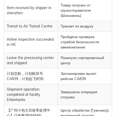
Товар получен от
Item received by shipper in
грузоотправителя
shenzhen
(Шэньчжэнь)
Transit to Air Transit Centre
Транзит по воздуху
Пройдена проверка
Airline inspection succeeded
службой безопасности
in HK
авиакомпании
Leave the processing center
Покинуло сортировочный
and shipped
центр
计划交航，计划航班号
Запланирован вылет
CA839，计划起飞时间
рейсом CA839
Shipment operation
Завершена операция
completed at facility
отгрузки.
Erlianhaote
【广州小包大宗收寄处理中
Центр обработки (Гуанчжоу),
心】已收寄(国内经转)
внутренний транзит