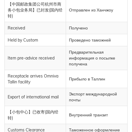
【中国邮政集团公司杭州市商
务小包业务局】已封发(国内经
Отправлен из Ханчжоу
转)
Received
Получено
Held by Custom
Проведено таможней
Предварительная
Item pre-advice received
информация о посылке
получена
Receptacle arrives Omniva
Прибыло в Таллин
Tallin facility
Экспорт международной
Export of international mail
почты
【小包中心】已收寄(国内经
Внутренний транзит
转)
Customs Clearance
Таможенное оформление