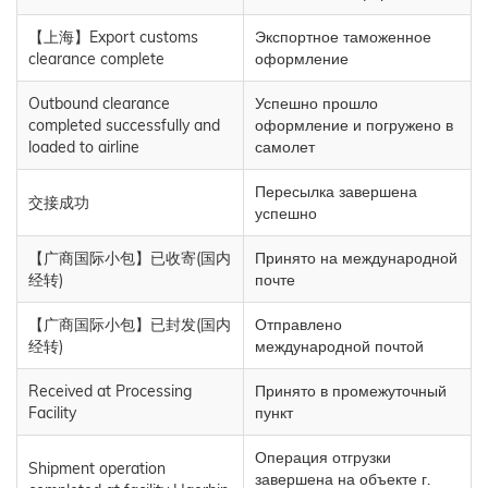
【上海】Export customs
Экспортное таможенное
clearance complete
оформление
Outbound clearance
Успешно прошло
completed successfully and
оформление и погружено в
loaded to airline
самолет
Пересылка завершена
交接成功
успешно
【广商国际小包】已收寄(国内
Принято на международной
经转)
почте
【广商国际小包】已封发(国内
Отправлено
经转)
международной почтой
Received at Processing
Принято в промежуточный
Facility
пункт
Операция отгрузки
Shipment operation
завершена на объекте г.