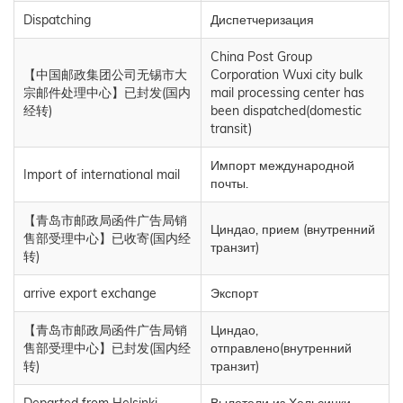
Dispatching
Диспетчеризация
China Post Group
【中国邮政集团公司无锡市大
Corporation Wuxi city bulk
宗邮件处理中心】已封发(国内
mail processing center has
经转)
been dispatched(domestic
transit)
Импорт международной
Import of international mail
почты.
【青岛市邮政局函件广告局销
Циндао, прием (внутренний
售部受理中心】已收寄(国内经
транзит)
转)
arrive export exchange
Экспорт
【青岛市邮政局函件广告局销
Циндао,
售部受理中心】已封发(国内经
отправлено(внутренний
转)
транзит)