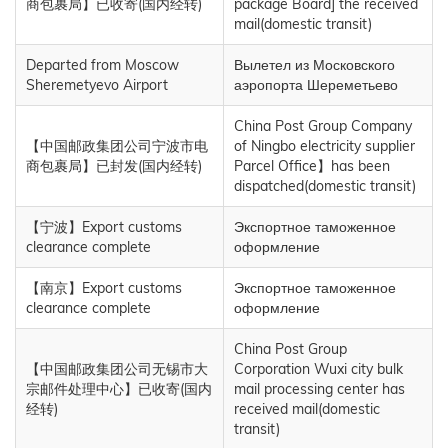
商包裹局】已收寄(国内经转)
package Board] the received
mail(domestic transit)
Departed from Moscow
Вылетел из Московского
Sheremetyevo Airport
аэропорта Шереметьево
China Post Group Company
【中国邮政集团公司宁波市电
of Ningbo electricity supplier
商包裹局】已封发(国内经转)
Parcel Office】has been
dispatched(domestic transit)
【宁波】Export customs
Экспортное таможенное
clearance complete
оформление
【南京】Export customs
Экспортное таможенное
clearance complete
оформление
China Post Group
【中国邮政集团公司无锡市大
Corporation Wuxi city bulk
宗邮件处理中心】已收寄(国内
mail processing center has
经转)
received mail(domestic
transit)