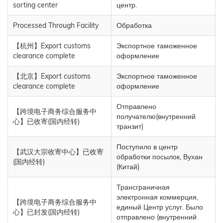
sorting center
центр.
Processed Through Facility
Обработка
【杭州】Export customs
Экспортное таможенное
clearance complete
оформление
【北京】Export customs
Экспортное таможенное
clearance complete
оформление
Отправлено
【跨境电子商务综合服务中
получателю(внутренний
心】已收寄(国内经转)
транзит)
Поступило в центр
【武汉大宗收寄中心】已收寄
обработки посылок, Вухан
(国内经转)
(Китай)
Трансграничная
электронная коммерция,
【跨境电子商务综合服务中
единый Центр услуг. Было
心】已封发(国内经转)
отправлено (внутренний