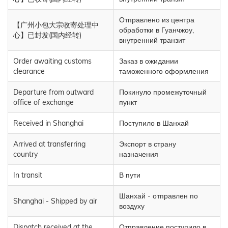
Отправлено из центра
【广州小包大宗收寄处理中
обработки в Гуанчжоу,
心】已封发(国内经转)
внутренний транзит
Order awaiting customs
Заказ в ожидании
clearance
таможенного оформления
Departure from outward
Покинуло промежуточный
office of exchange
пункт
Received in Shanghai
Поступило в Шанхай
Arrived at transferring
Экспорт в страну
country
назначения
In transit
В пути
Шанхай - отправлен по
Shanghai - Shipped by air
воздуху
Dispatch received at the
Отправление поступило в