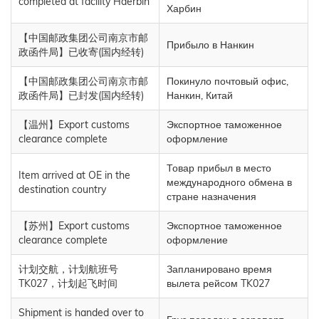
completed at facility Haerbin
Харбин
【中国邮政集团公司南京市邮
Прибыло в Нанкин
政函件局】已收寄(国内经转)
【中国邮政集团公司南京市邮
Покинуло почтовый офис,
政函件局】已封发(国内经转)
Нанкин, Китай
【温州】Export customs
Экспортное таможенное
clearance complete
оформление
Товар прибыл в место
Item arrived at OE in the
международного обмена в
destination country
стране назначения
【苏州】Export customs
Экспортное таможенное
clearance complete
оформление
计划交航，计划航班号
Запланировано время
TK027，计划起飞时间
вылета рейсом TK027
Shipment is handed over to