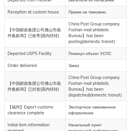
Departed from Helsinki
Вылетели из Хельсинки
Reception at custom house
Прием на таможню.
China Post Group company
【中国邮政集团公司佛山市函
Foshan-mail philatelic
件集邮局】已收寄(国内经转)
Bureau】has been
posting(domestic transit)
Departed USPS Facility
Покинул объект УСПС
Order delivered
Заказ
China Post Group company
【中国邮政集团公司佛山市函
Foshan-mail philatelic
件集邮局】已封发(国内经转)
Bureau】has been
dispatched(domestic transit)
【福州】Export customs
Экспортное таможенное
clearance complete
оформление
Initial item information
Начальный пункт
received
полученной информации