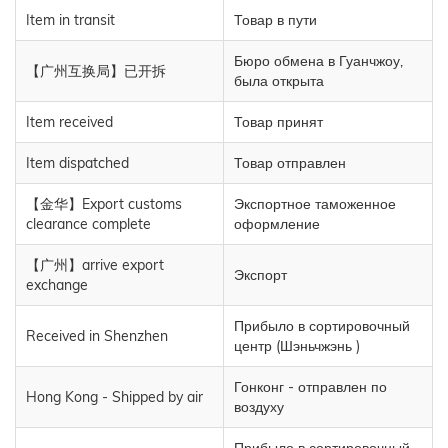
Item in transit
Товар в пути
Бюро обмена в Гуанчжоу,
【广州互换局】已开拆
была открыта
Item received
Товар принят
Item dispatched
Товар отправлен
【金华】Export customs
Экспортное таможенное
clearance complete
оформление
【广州】arrive export
Экспорт
exchange
Прибыло в сортировочный
Received in Shenzhen
центр (Шэньчжэнь )
Гонконг - отправлен по
Hong Kong - Shipped by air
воздуху