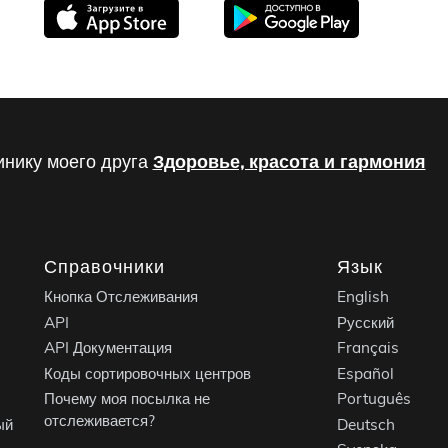
инику моего друга
Здоровье, красота и гармония
Справочники
Язык
Кнопка Отслеживания
English
API
Русский
API Документация
Français
Коды сортировочных центров
Español
Почему моя посылка не
Português
отслеживается?
ый
Deutsch