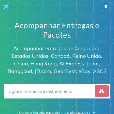
Parcels
Switch
naviga
Acompanhar Entregas e
Pacotes
Acompanhar entregas de
Cingapura
,
Estados Unidos
,
Canadá
,
Reino Unido
,
China
,
Hong Kong
, AliExpress, Joom,
Banggood, JD.com, GearBest, eBay,
ASOS
Como o Parcels encontra mais atualizações