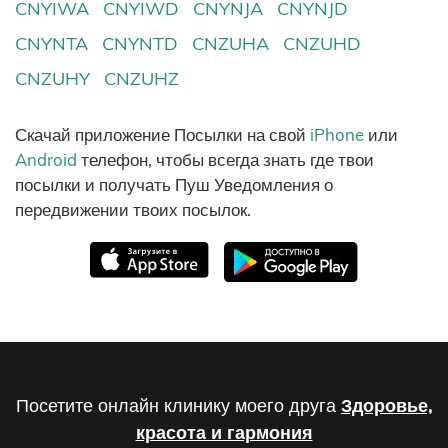
CNYIWA
CNYIWD
CNYNJA
CNYNJD
CNYNTA
CNYNTD
CNZUHA
CNZUHD
CNZUHY
CNZUHZ
Скачай приложение Посылки на свой
iPhone
или
Android
телефон, чтобы всегда знать где твои
посылки и получать Пуш Уведомления о
передвижении твоих посылок.
Посетите онлайн клинику моего друга
Здоровье,
красота и гармония