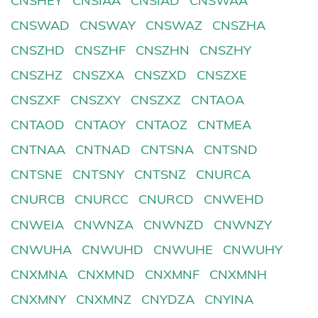
CNSHEY
CNSIAA
CNSIAD
CNSWAA
CNSWAD
CNSWAY
CNSWAZ
CNSZHA
CNSZHD
CNSZHF
CNSZHN
CNSZHY
CNSZHZ
CNSZXA
CNSZXD
CNSZXE
CNSZXF
CNSZXY
CNSZXZ
CNTAOA
CNTAOD
CNTAOY
CNTAOZ
CNTMEA
CNTNAA
CNTNAD
CNTSNA
CNTSND
CNTSNE
CNTSNY
CNTSNZ
CNURCA
CNURCB
CNURCC
CNURCD
CNWEHD
CNWEIA
CNWNZA
CNWNZD
CNWNZY
CNWUHA
CNWUHD
CNWUHE
CNWUHY
CNXMNA
CNXMND
CNXMNF
CNXMNH
CNXMNY
CNXMNZ
CNYDZA
CNYINA