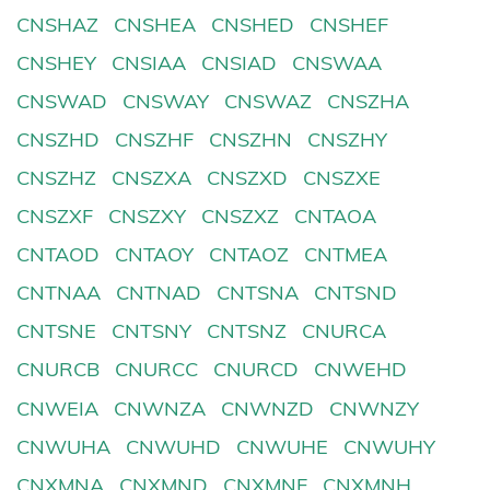
CNSHAZ
CNSHEA
CNSHED
CNSHEF
CNSHEY
CNSIAA
CNSIAD
CNSWAA
CNSWAD
CNSWAY
CNSWAZ
CNSZHA
CNSZHD
CNSZHF
CNSZHN
CNSZHY
CNSZHZ
CNSZXA
CNSZXD
CNSZXE
CNSZXF
CNSZXY
CNSZXZ
CNTAOA
CNTAOD
CNTAOY
CNTAOZ
CNTMEA
CNTNAA
CNTNAD
CNTSNA
CNTSND
CNTSNE
CNTSNY
CNTSNZ
CNURCA
CNURCB
CNURCC
CNURCD
CNWEHD
CNWEIA
CNWNZA
CNWNZD
CNWNZY
CNWUHA
CNWUHD
CNWUHE
CNWUHY
CNXMNA
CNXMND
CNXMNF
CNXMNH