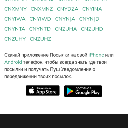
CNXMNY
CNXMNZ
CNYDZA
CNYINA
CNYIWA
CNYIWD
CNYNJA
CNYNJD
CNYNTA
CNYNTD
CNZUHA
CNZUHD
CNZUHY
CNZUHZ
Скачай приложение Посылки на свой
iPhone
или
Android
телефон, чтобы всегда знать где твои
посылки и получать Пуш Уведомления о
передвижении твоих посылок.