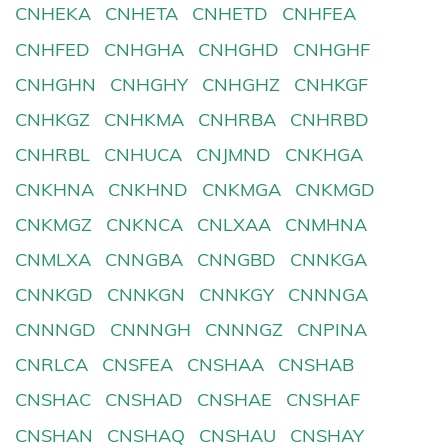
CNHEKA
CNHETA
CNHETD
CNHFEA
CNHFED
CNHGHA
CNHGHD
CNHGHF
CNHGHN
CNHGHY
CNHGHZ
CNHKGF
CNHKGZ
CNHKMA
CNHRBA
CNHRBD
CNHRBL
CNHUCA
CNJMND
CNKHGA
CNKHNA
CNKHND
CNKMGA
CNKMGD
CNKMGZ
CNKNCA
CNLXAA
CNMHNA
CNMLXA
CNNGBA
CNNGBD
CNNKGA
CNNKGD
CNNKGN
CNNKGY
CNNNGA
CNNNGD
CNNNGH
CNNNGZ
CNPINA
CNRLCA
CNSFEA
CNSHAA
CNSHAB
CNSHAC
CNSHAD
CNSHAE
CNSHAF
CNSHAN
CNSHAQ
CNSHAU
CNSHAY