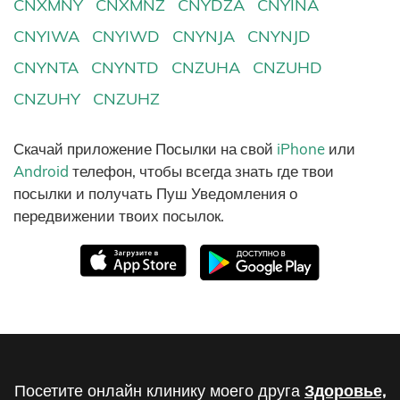
CNXMNY
CNXMNZ
CNYDZA
CNYINA
CNYIWA
CNYIWD
CNYNJA
CNYNJD
CNYNTA
CNYNTD
CNZUHA
CNZUHD
CNZUHY
CNZUHZ
Скачай приложение Посылки на свой
iPhone
или
Android
телефон, чтобы всегда знать где твои
посылки и получать Пуш Уведомления о
передвижении твоих посылок.
Посетите онлайн клинику моего друга
Здоровье,