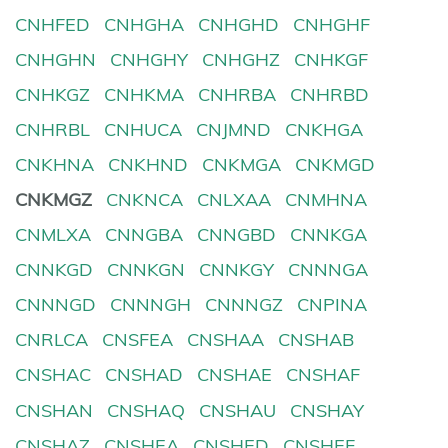
CNHFED
CNHGHA
CNHGHD
CNHGHF
CNHGHN
CNHGHY
CNHGHZ
CNHKGF
CNHKGZ
CNHKMA
CNHRBA
CNHRBD
CNHRBL
CNHUCA
CNJMND
CNKHGA
CNKHNA
CNKHND
CNKMGA
CNKMGD
CNKMGZ
CNKNCA
CNLXAA
CNMHNA
CNMLXA
CNNGBA
CNNGBD
CNNKGA
CNNKGD
CNNKGN
CNNKGY
CNNNGA
CNNNGD
CNNNGH
CNNNGZ
CNPINA
CNRLCA
CNSFEA
CNSHAA
CNSHAB
CNSHAC
CNSHAD
CNSHAE
CNSHAF
CNSHAN
CNSHAQ
CNSHAU
CNSHAY
CNSHAZ
CNSHEA
CNSHED
CNSHEF