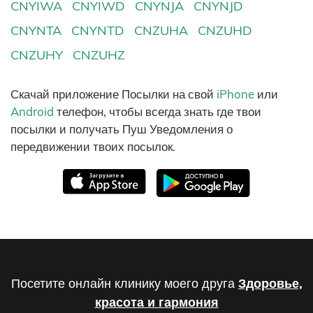
CNYIWA
CNYIWD
CNYNJA
CNYNJD
CNYNTA
CNYNTD
CNZUHA
CNZUHD
CNZUHY
CNZUHZ
Скачай приложение Посылки на свой
iPhone
или
Android
телефон, чтобы всегда знать где твои
посылки и получать Пуш Уведомления о
передвижении твоих посылок.
Посетите онлайн клинику моего друга
Здоровье,
красота и гармония