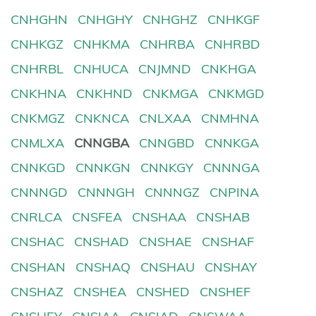
CNHGHN
CNHGHY
CNHGHZ
CNHKGF
CNHKGZ
CNHKMA
CNHRBA
CNHRBD
CNHRBL
CNHUCA
CNJMND
CNKHGA
CNKHNA
CNKHND
CNKMGA
CNKMGD
CNKMGZ
CNKNCA
CNLXAA
CNMHNA
CNMLXA
CNNGBA
CNNGBD
CNNKGA
CNNKGD
CNNKGN
CNNKGY
CNNNGA
CNNNGD
CNNNGH
CNNNGZ
CNPINA
CNRLCA
CNSFEA
CNSHAA
CNSHAB
CNSHAC
CNSHAD
CNSHAE
CNSHAF
CNSHAN
CNSHAQ
CNSHAU
CNSHAY
CNSHAZ
CNSHEA
CNSHED
CNSHEF