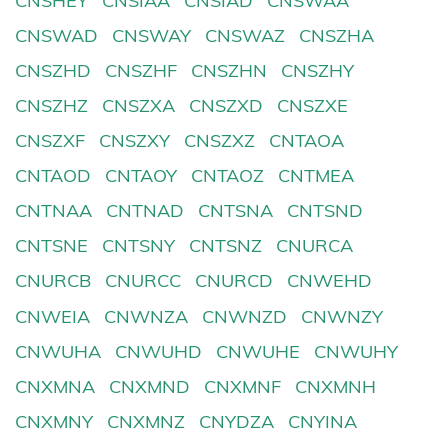
CNSHEY
CNSIAA
CNSIAD
CNSWAA
CNSWAD
CNSWAY
CNSWAZ
CNSZHA
CNSZHD
CNSZHF
CNSZHN
CNSZHY
CNSZHZ
CNSZXA
CNSZXD
CNSZXE
CNSZXF
CNSZXY
CNSZXZ
CNTAOA
CNTAOD
CNTAOY
CNTAOZ
CNTMEA
CNTNAA
CNTNAD
CNTSNA
CNTSND
CNTSNE
CNTSNY
CNTSNZ
CNURCA
CNURCB
CNURCC
CNURCD
CNWEHD
CNWEIA
CNWNZA
CNWNZD
CNWNZY
CNWUHA
CNWUHD
CNWUHE
CNWUHY
CNXMNA
CNXMND
CNXMNF
CNXMNH
CNXMNY
CNXMNZ
CNYDZA
CNYINA