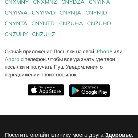
CNXMNY
CNXMNZ
CNYDZA
CNYINA
CNYIWA
CNYIWD
CNYNJA
CNYNJD
CNYNTA
CNYNTD
CNZUHA
CNZUHD
CNZUHY
CNZUHZ
Скачай приложение Посылки на свой
iPhone
или
Android
телефон, чтобы всегда знать где твои
посылки и получать Пуш Уведомления о
передвижении твоих посылок.
Посетите онлайн клинику моего друга
Здоровье,