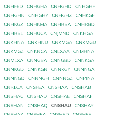
CNHFED
CNHGHA
CNHGHD
CNHGHF
CNHGHN
CNHGHY
CNHGHZ
CNHKGF
CNHKGZ
CNHKMA
CNHRBA
CNHRBD
CNHRBL
CNHUCA
CNJMND
CNKHGA
CNKHNA
CNKHND
CNKMGA
CNKMGD
CNKMGZ
CNKNCA
CNLXAA
CNMHNA
CNMLXA
CNNGBA
CNNGBD
CNNKGA
CNNKGD
CNNKGN
CNNKGY
CNNNGA
CNNNGD
CNNNGH
CNNNGZ
CNPINA
CNRLCA
CNSFEA
CNSHAA
CNSHAB
CNSHAC
CNSHAD
CNSHAE
CNSHAF
CNSHAN
CNSHAQ
CNSHAU
CNSHAY
CNSHAZ
CNSHEA
CNSHED
CNSHEF