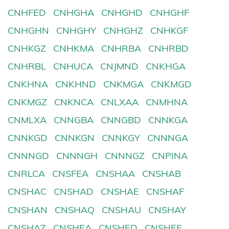
CNHFED
CNHGHA
CNHGHD
CNHGHF
CNHGHN
CNHGHY
CNHGHZ
CNHKGF
CNHKGZ
CNHKMA
CNHRBA
CNHRBD
CNHRBL
CNHUCA
CNJMND
CNKHGA
CNKHNA
CNKHND
CNKMGA
CNKMGD
CNKMGZ
CNKNCA
CNLXAA
CNMHNA
CNMLXA
CNNGBA
CNNGBD
CNNKGA
CNNKGD
CNNKGN
CNNKGY
CNNNGA
CNNNGD
CNNNGH
CNNNGZ
CNPINA
CNRLCA
CNSFEA
CNSHAA
CNSHAB
CNSHAC
CNSHAD
CNSHAE
CNSHAF
CNSHAN
CNSHAQ
CNSHAU
CNSHAY
CNSHAZ
CNSHEA
CNSHED
CNSHEF