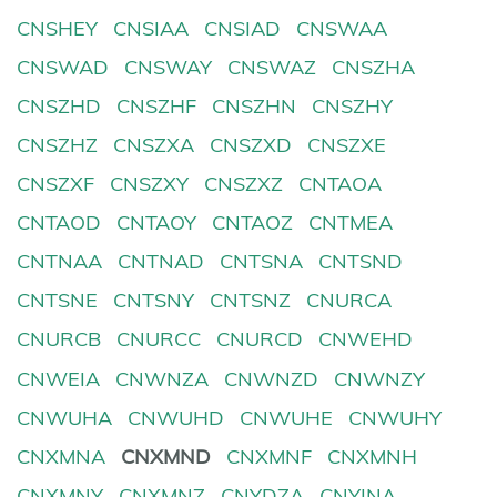
CNSHEY
CNSIAA
CNSIAD
CNSWAA
CNSWAD
CNSWAY
CNSWAZ
CNSZHA
CNSZHD
CNSZHF
CNSZHN
CNSZHY
CNSZHZ
CNSZXA
CNSZXD
CNSZXE
CNSZXF
CNSZXY
CNSZXZ
CNTAOA
CNTAOD
CNTAOY
CNTAOZ
CNTMEA
CNTNAA
CNTNAD
CNTSNA
CNTSND
CNTSNE
CNTSNY
CNTSNZ
CNURCA
CNURCB
CNURCC
CNURCD
CNWEHD
CNWEIA
CNWNZA
CNWNZD
CNWNZY
CNWUHA
CNWUHD
CNWUHE
CNWUHY
CNXMNA
CNXMND
CNXMNF
CNXMNH
CNXMNY
CNXMNZ
CNYDZA
CNYINA