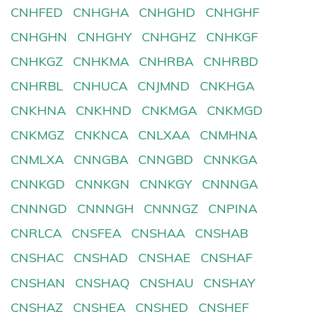
CNHFED
CNHGHA
CNHGHD
CNHGHF
CNHGHN
CNHGHY
CNHGHZ
CNHKGF
CNHKGZ
CNHKMA
CNHRBA
CNHRBD
CNHRBL
CNHUCA
CNJMND
CNKHGA
CNKHNA
CNKHND
CNKMGA
CNKMGD
CNKMGZ
CNKNCA
CNLXAA
CNMHNA
CNMLXA
CNNGBA
CNNGBD
CNNKGA
CNNKGD
CNNKGN
CNNKGY
CNNNGA
CNNNGD
CNNNGH
CNNNGZ
CNPINA
CNRLCA
CNSFEA
CNSHAA
CNSHAB
CNSHAC
CNSHAD
CNSHAE
CNSHAF
CNSHAN
CNSHAQ
CNSHAU
CNSHAY
CNSHAZ
CNSHEA
CNSHED
CNSHEF