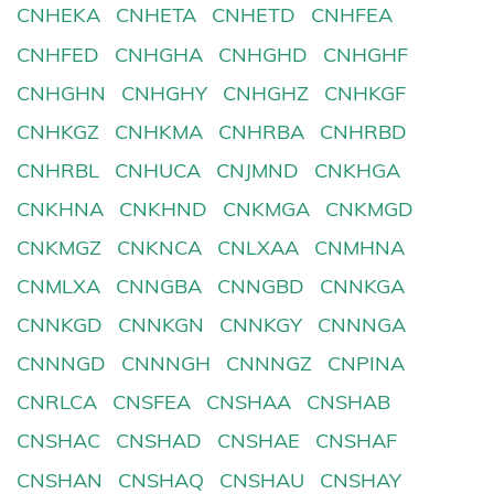
CNHEKA
CNHETA
CNHETD
CNHFEA
CNHFED
CNHGHA
CNHGHD
CNHGHF
CNHGHN
CNHGHY
CNHGHZ
CNHKGF
CNHKGZ
CNHKMA
CNHRBA
CNHRBD
CNHRBL
CNHUCA
CNJMND
CNKHGA
CNKHNA
CNKHND
CNKMGA
CNKMGD
CNKMGZ
CNKNCA
CNLXAA
CNMHNA
CNMLXA
CNNGBA
CNNGBD
CNNKGA
CNNKGD
CNNKGN
CNNKGY
CNNNGA
CNNNGD
CNNNGH
CNNNGZ
CNPINA
CNRLCA
CNSFEA
CNSHAA
CNSHAB
CNSHAC
CNSHAD
CNSHAE
CNSHAF
CNSHAN
CNSHAQ
CNSHAU
CNSHAY