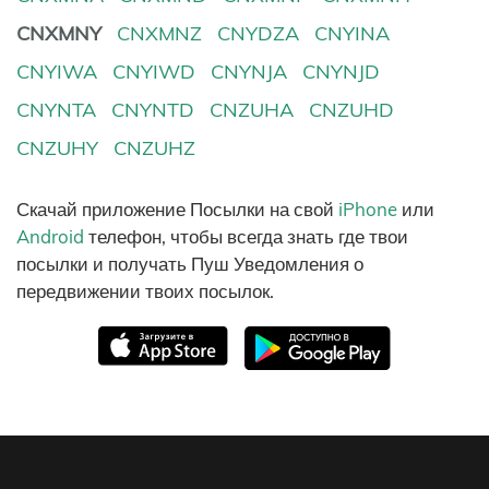
CNXMNY
CNXMNZ
CNYDZA
CNYINA
CNYIWA
CNYIWD
CNYNJA
CNYNJD
CNYNTA
CNYNTD
CNZUHA
CNZUHD
CNZUHY
CNZUHZ
Скачай приложение Посылки на свой
iPhone
или
Android
телефон, чтобы всегда знать где твои
посылки и получать Пуш Уведомления о
передвижении твоих посылок.