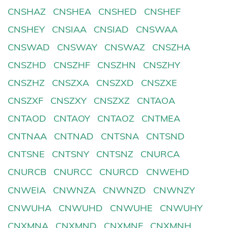
CNSHAZ
CNSHEA
CNSHED
CNSHEF
CNSHEY
CNSIAA
CNSIAD
CNSWAA
CNSWAD
CNSWAY
CNSWAZ
CNSZHA
CNSZHD
CNSZHF
CNSZHN
CNSZHY
CNSZHZ
CNSZXA
CNSZXD
CNSZXE
CNSZXF
CNSZXY
CNSZXZ
CNTAOA
CNTAOD
CNTAOY
CNTAOZ
CNTMEA
CNTNAA
CNTNAD
CNTSNA
CNTSND
CNTSNE
CNTSNY
CNTSNZ
CNURCA
CNURCB
CNURCC
CNURCD
CNWEHD
CNWEIA
CNWNZA
CNWNZD
CNWNZY
CNWUHA
CNWUHD
CNWUHE
CNWUHY
CNXMNA
CNXMND
CNXMNF
CNXMNH