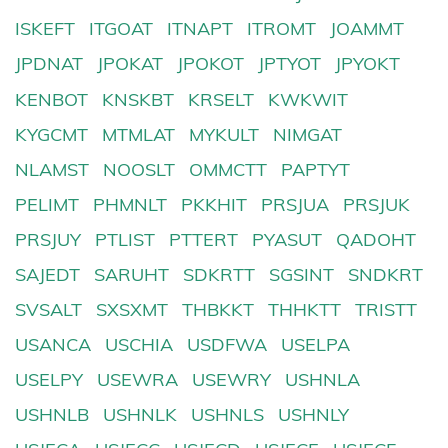
ISKEFT
ITGOAT
ITNAPT
ITROMT
JOAMMT
JPDNAT
JPOKAT
JPOKOT
JPTYOT
JPYOKT
KENBOT
KNSKBT
KRSELT
KWKWIT
KYGCMT
MTMLAT
MYKULT
NIMGAT
NLAMST
NOOSLT
OMMCTT
PAPTYT
PELIMT
PHMNLT
PKKHIT
PRSJUA
PRSJUK
PRSJUY
PTLIST
PTTERT
PYASUT
QADOHT
SAJEDT
SARUHT
SDKRTT
SGSINT
SNDKRT
SVSALT
SXSXMT
THBKKT
THHKTT
TRISTT
USANCA
USCHIA
USDFWA
USELPA
USELPY
USEWRA
USEWRY
USHNLA
USHNLB
USHNLK
USHNLS
USHNLY