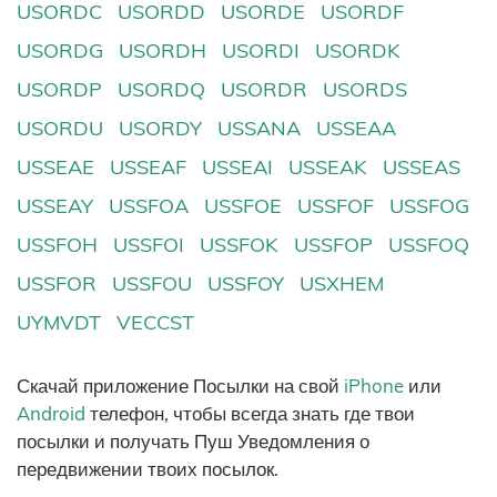
USORDC
USORDD
USORDE
USORDF
USORDG
USORDH
USORDI
USORDK
USORDP
USORDQ
USORDR
USORDS
USORDU
USORDY
USSANA
USSEAA
USSEAE
USSEAF
USSEAI
USSEAK
USSEAS
USSEAY
USSFOA
USSFOE
USSFOF
USSFOG
USSFOH
USSFOI
USSFOK
USSFOP
USSFOQ
USSFOR
USSFOU
USSFOY
USXHEM
UYMVDT
VECCST
Скачай приложение Посылки на свой
iPhone
или
Android
телефон, чтобы всегда знать где твои
посылки и получать Пуш Уведомления о
передвижении твоих посылок.