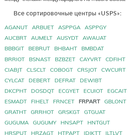
Все сортировочные центры «USPS»:
AGANUT
ARBUET
ASPPGA
ASPPGY
AUCBRT
AUMELT
AUSYDT
AWAUAT
BBBGIT
BEBRUT
BHBAHT
BMBDAT
BRRIOT
BSNAST
BZBZET
CAYVRT
CDFIHT
CIABJT
CLSCLT
COBOGT
CRSJOT
CWCURT
CYLCAT
DEBERT
DEFRAT
DEWIBT
DKCPHT
DOSDQT
ECGYET
ECUIOT
EGCAIT
ESMADT
FIHELT
FRNCET
FRPART
GBLONT
GRATHT
GRRHOT
GRSKGT
GTGUAT
GUGUMA
GUGUMY
HNSAPT
HNTGUT
HRSPUT
HRZAGT
HTPAPT
IDJKTT
ILTLVT