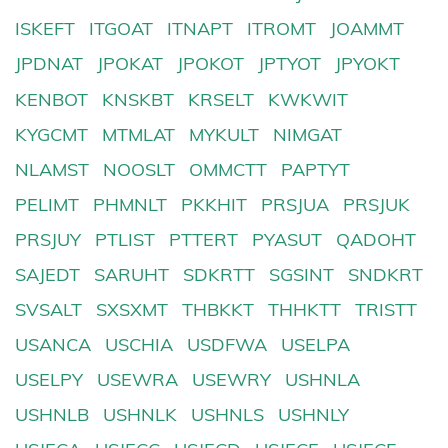
ISKEFT
ITGOAT
ITNAPT
ITROMT
JOAMMT
JPDNAT
JPOKAT
JPOKOT
JPTYOT
JPYOKT
KENBOT
KNSKBT
KRSELT
KWKWIT
KYGCMT
MTMLAT
MYKULT
NIMGAT
NLAMST
NOOSLT
OMMCTT
PAPTYT
PELIMT
PHMNLT
PKKHIT
PRSJUA
PRSJUK
PRSJUY
PTLIST
PTTERT
PYASUT
QADOHT
SAJEDT
SARUHT
SDKRTT
SGSINT
SNDKRT
SVSALT
SXSXMT
THBKKT
THHKTT
TRISTT
USANCA
USCHIA
USDFWA
USELPA
USELPY
USEWRA
USEWRY
USHNLA
USHNLB
USHNLK
USHNLS
USHNLY