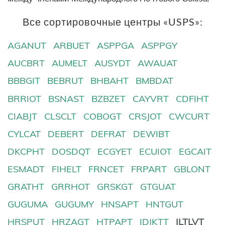
Все сортировочные центры «USPS»:
AGANUT
ARBUET
ASPPGA
ASPPGY
AUCBRT
AUMELT
AUSYDT
AWAUAT
BBBGIT
BEBRUT
BHBAHT
BMBDAT
BRRIOT
BSNAST
BZBZET
CAYVRT
CDFIHT
CIABJT
CLSCLT
COBOGT
CRSJOT
CWCURT
CYLCAT
DEBERT
DEFRAT
DEWIBT
DKCPHT
DOSDQT
ECGYET
ECUIOT
EGCAIT
ESMADT
FIHELT
FRNCET
FRPART
GBLONT
GRATHT
GRRHOT
GRSKGT
GTGUAT
GUGUMA
GUGUMY
HNSAPT
HNTGUT
HRSPUT
HRZAGT
HTPAPT
IDJKTT
ILTLVT