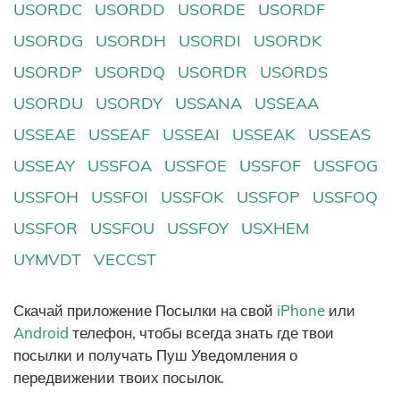
USORDC
USORDD
USORDE
USORDF
USORDG
USORDH
USORDI
USORDK
USORDP
USORDQ
USORDR
USORDS
USORDU
USORDY
USSANA
USSEAA
USSEAE
USSEAF
USSEAI
USSEAK
USSEAS
USSEAY
USSFOA
USSFOE
USSFOF
USSFOG
USSFOH
USSFOI
USSFOK
USSFOP
USSFOQ
USSFOR
USSFOU
USSFOY
USXHEM
UYMVDT
VECCST
Скачай приложение Посылки на свой
iPhone
или
Android
телефон, чтобы всегда знать где твои
посылки и получать Пуш Уведомления о
передвижении твоих посылок.