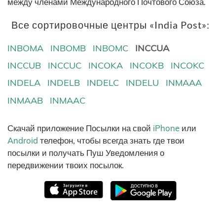
между членами Международного Почтового Союза.
Все сортировочные центры «India Post»:
INBOMA
INBOMB
INBOMC
INCCUA
INCCUB
INCCUC
INCOKA
INCOKB
INCOKC
INDELA
INDELB
INDELC
INDELU
INMAAA
INMAAB
INMAAC
Скачай приложение Посылки на свой
iPhone
или
Android
телефон, чтобы всегда знать где твои
посылки и получать Пуш Уведомления о
передвижении твоих посылок.