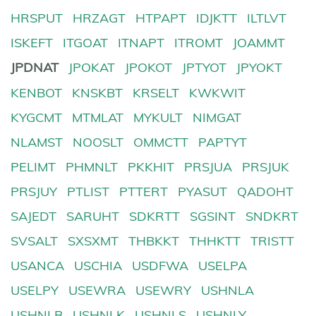
HRSPUT
HRZAGT
HTPAPT
IDJKTT
ILTLVT
ISKEFT
ITGOAT
ITNAPT
ITROMT
JOAMMT
JPDNAT
JPOKAT
JPOKOT
JPTYOT
JPYOKT
KENBOT
KNSKBT
KRSELT
KWKWIT
KYGCMT
MTMLAT
MYKULT
NIMGAT
NLAMST
NOOSLT
OMMCTT
PAPTYT
PELIMT
PHMNLT
PKKHIT
PRSJUA
PRSJUK
PRSJUY
PTLIST
PTTERT
PYASUT
QADOHT
SAJEDT
SARUHT
SDKRTT
SGSINT
SNDKRT
SVSALT
SXSXMT
THBKKT
THHKTT
TRISTT
USANCA
USCHIA
USDFWA
USELPA
USELPY
USEWRA
USEWRY
USHNLA
USHNLB
USHNLK
USHNLS
USHNLY