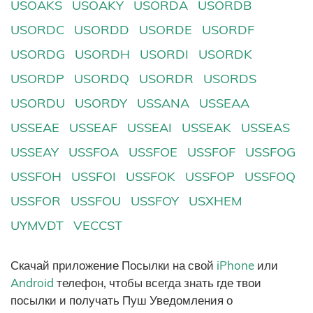
USOAKS
USOAKY
USORDA
USORDB
USORDC
USORDD
USORDE
USORDF
USORDG
USORDH
USORDI
USORDK
USORDP
USORDQ
USORDR
USORDS
USORDU
USORDY
USSANA
USSEAA
USSEAE
USSEAF
USSEAI
USSEAK
USSEAS
USSEAY
USSFOA
USSFOE
USSFOF
USSFOG
USSFOH
USSFOI
USSFOK
USSFOP
USSFOQ
USSFOR
USSFOU
USSFOY
USXHEM
UYMVDT
VECCST
Скачай приложение Посылки на свой
iPhone
или
Android
телефон, чтобы всегда знать где твои
посылки и получать Пуш Уведомления о