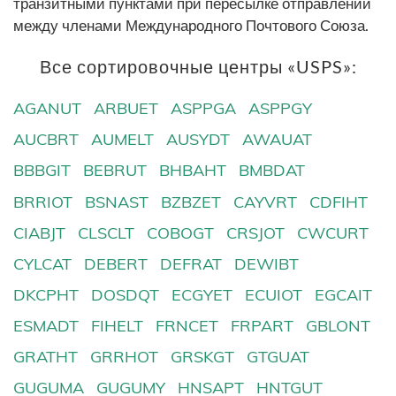
транзитными пунктами при пересылке отправлений
между членами Международного Почтового Союза.
Все сортировочные центры «USPS»:
AGANUT
ARBUET
ASPPGA
ASPPGY
AUCBRT
AUMELT
AUSYDT
AWAUAT
BBBGIT
BEBRUT
BHBAHT
BMBDAT
BRRIOT
BSNAST
BZBZET
CAYVRT
CDFIHT
CIABJT
CLSCLT
COBOGT
CRSJOT
CWCURT
CYLCAT
DEBERT
DEFRAT
DEWIBT
DKCPHT
DOSDQT
ECGYET
ECUIOT
EGCAIT
ESMADT
FIHELT
FRNCET
FRPART
GBLONT
GRATHT
GRRHOT
GRSKGT
GTGUAT
GUGUMA
GUGUMY
HNSAPT
HNTGUT