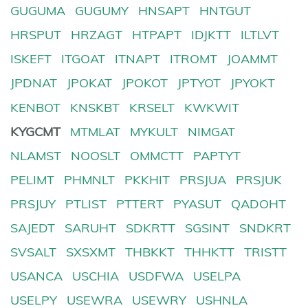
GUGUMA
GUGUMY
HNSAPT
HNTGUT
HRSPUT
HRZAGT
HTPAPT
IDJKTT
ILTLVT
ISKEFT
ITGOAT
ITNAPT
ITROMT
JOAMMT
JPDNAT
JPOKAT
JPOKOT
JPTYOT
JPYOKT
KENBOT
KNSKBT
KRSELT
KWKWIT
KYGCMT
MTMLAT
MYKULT
NIMGAT
NLAMST
NOOSLT
OMMCTT
PAPTYT
PELIMT
PHMNLT
PKKHIT
PRSJUA
PRSJUK
PRSJUY
PTLIST
PTTERT
PYASUT
QADOHT
SAJEDT
SARUHT
SDKRTT
SGSINT
SNDKRT
SVSALT
SXSXMT
THBKKT
THHKTT
TRISTT
USANCA
USCHIA
USDFWA
USELPA
USELPY
USEWRA
USEWRY
USHNLA