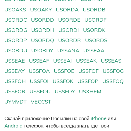
USOAKS
USOAKY
USORDA
USORDB
USORDC
USORDD
USORDE
USORDF
USORDG
USORDH
USORDI
USORDK
USORDP
USORDQ
USORDR
USORDS
USORDU
USORDY
USSANA
USSEAA
USSEAE
USSEAF
USSEAI
USSEAK
USSEAS
USSEAY
USSFOA
USSFOE
USSFOF
USSFOG
USSFOH
USSFOI
USSFOK
USSFOP
USSFOQ
USSFOR
USSFOU
USSFOY
USXHEM
UYMVDT
VECCST
Скачай приложение Посылки на свой
iPhone
или
Android
телефон, чтобы всегда знать где твои