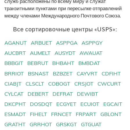
служб расположены по всему миру и служат
транзитными пунктами при пересылке отправлений
между членами Международного Почтового Союза.
Все сортировочные центры «USPS»:
AGANUT
ARBUET
ASPPGA
ASPPGY
AUCBRT
AUMELT
AUSYDT
AWAUAT
BBBGIT
BEBRUT
BHBAHT
BMBDAT
BRRIOT
BSNAST
BZBZET
CAYVRT
CDFIHT
CIABJT
CLSCLT
COBOGT
CRSJOT
CWCURT
CYLCAT
DEBERT
DEFRAT
DEWIBT
DKCPHT
DOSDQT
ECGYET
ECUIOT
EGCAIT
ESMADT
FIHELT
FRNCET
FRPART
GBLONT
GRATHT
GRRHOT
GRSKGT
GTGUAT