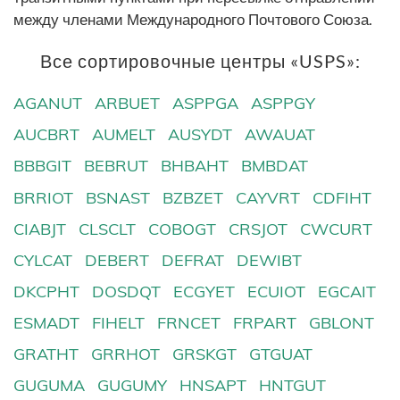
между членами Международного Почтового Союза.
Все сортировочные центры «USPS»:
AGANUT
ARBUET
ASPPGA
ASPPGY
AUCBRT
AUMELT
AUSYDT
AWAUAT
BBBGIT
BEBRUT
BHBAHT
BMBDAT
BRRIOT
BSNAST
BZBZET
CAYVRT
CDFIHT
CIABJT
CLSCLT
COBOGT
CRSJOT
CWCURT
CYLCAT
DEBERT
DEFRAT
DEWIBT
DKCPHT
DOSDQT
ECGYET
ECUIOT
EGCAIT
ESMADT
FIHELT
FRNCET
FRPART
GBLONT
GRATHT
GRRHOT
GRSKGT
GTGUAT
GUGUMA
GUGUMY
HNSAPT
HNTGUT