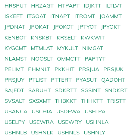
HRSPUT
HRZAGT
HTPAPT
IDJKTT
ILTLVT
ISKEFT
ITGOAT
ITNAPT
ITROMT
JOAMMT
JPDNAT
JPOKAT
JPOKOT
JPTYOT
JPYOKT
KENBOT
KNSKBT
KRSELT
KWKWIT
KYGCMT
MTMLAT
MYKULT
NIMGAT
NLAMST
NOOSLT
OMMCTT
PAPTYT
PELIMT
PHMNLT
PKKHIT
PRSJUA
PRSJUK
PRSJUY
PTLIST
PTTERT
PYASUT
QADOHT
SAJEDT
SARUHT
SDKRTT
SGSINT
SNDKRT
SVSALT
SXSXMT
THBKKT
THHKTT
TRISTT
USANCA
USCHIA
USDFWA
USELPA
USELPY
USEWRA
USEWRY
USHNLA
USHNLB
USHNLK
USHNLS
USHNLY