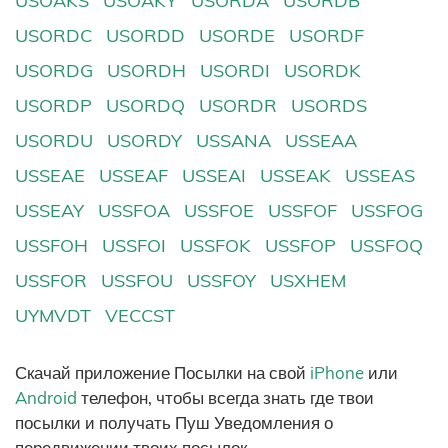
USOAKS
USOAKY
USORDA
USORDB
USORDC
USORDD
USORDE
USORDF
USORDG
USORDH
USORDI
USORDK
USORDP
USORDQ
USORDR
USORDS
USORDU
USORDY
USSANA
USSEAA
USSEAE
USSEAF
USSEAI
USSEAK
USSEAS
USSEAY
USSFOA
USSFOE
USSFOF
USSFOG
USSFOH
USSFOI
USSFOK
USSFOP
USSFOQ
USSFOR
USSFOU
USSFOY
USXHEM
UYMVDT
VECCST
Скачай приложение Посылки на свой
iPhone
или
Android
телефон, чтобы всегда знать где твои
посылки и получать Пуш Уведомления о
передвижении твоих посылок.