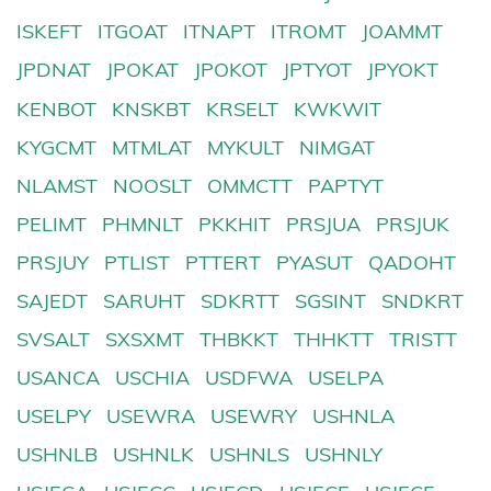
ISKEFT
ITGOAT
ITNAPT
ITROMT
JOAMMT
JPDNAT
JPOKAT
JPOKOT
JPTYOT
JPYOKT
KENBOT
KNSKBT
KRSELT
KWKWIT
KYGCMT
MTMLAT
MYKULT
NIMGAT
NLAMST
NOOSLT
OMMCTT
PAPTYT
PELIMT
PHMNLT
PKKHIT
PRSJUA
PRSJUK
PRSJUY
PTLIST
PTTERT
PYASUT
QADOHT
SAJEDT
SARUHT
SDKRTT
SGSINT
SNDKRT
SVSALT
SXSXMT
THBKKT
THHKTT
TRISTT
USANCA
USCHIA
USDFWA
USELPA
USELPY
USEWRA
USEWRY
USHNLA
USHNLB
USHNLK
USHNLS
USHNLY