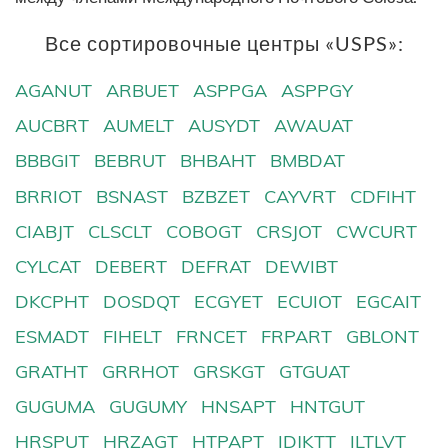
Все сортировочные центры «USPS»:
AGANUT
ARBUET
ASPPGA
ASPPGY
AUCBRT
AUMELT
AUSYDT
AWAUAT
BBBGIT
BEBRUT
BHBAHT
BMBDAT
BRRIOT
BSNAST
BZBZET
CAYVRT
CDFIHT
CIABJT
CLSCLT
COBOGT
CRSJOT
CWCURT
CYLCAT
DEBERT
DEFRAT
DEWIBT
DKCPHT
DOSDQT
ECGYET
ECUIOT
EGCAIT
ESMADT
FIHELT
FRNCET
FRPART
GBLONT
GRATHT
GRRHOT
GRSKGT
GTGUAT
GUGUMA
GUGUMY
HNSAPT
HNTGUT
HRSPUT
HRZAGT
HTPAPT
IDJKTT
ILTLVT