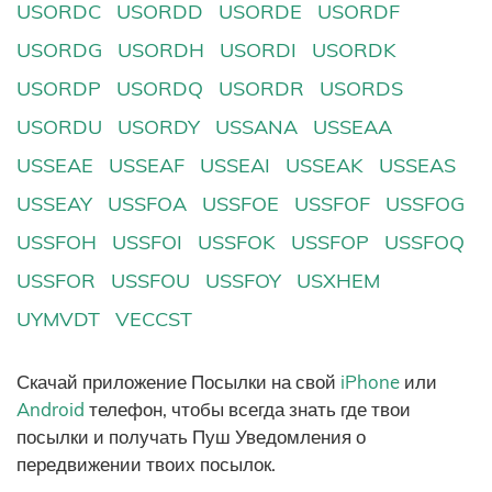
USORDC
USORDD
USORDE
USORDF
USORDG
USORDH
USORDI
USORDK
USORDP
USORDQ
USORDR
USORDS
USORDU
USORDY
USSANA
USSEAA
USSEAE
USSEAF
USSEAI
USSEAK
USSEAS
USSEAY
USSFOA
USSFOE
USSFOF
USSFOG
USSFOH
USSFOI
USSFOK
USSFOP
USSFOQ
USSFOR
USSFOU
USSFOY
USXHEM
UYMVDT
VECCST
Скачай приложение Посылки на свой
iPhone
или
Android
телефон, чтобы всегда знать где твои
посылки и получать Пуш Уведомления о
передвижении твоих посылок.