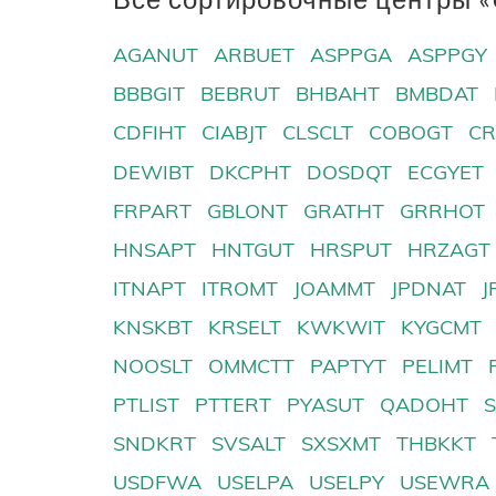
AGANUT
ARBUET
ASPPGA
ASPPGY
BBBGIT
BEBRUT
BHBAHT
BMBDAT
CDFIHT
CIABJT
CLSCLT
COBOGT
CR
DEWIBT
DKCPHT
DOSDQT
ECGYET
FRPART
GBLONT
GRATHT
GRRHOT
HNSAPT
HNTGUT
HRSPUT
HRZAGT
ITNAPT
ITROMT
JOAMMT
JPDNAT
J
KNSKBT
KRSELT
KWKWIT
KYGCMT
NOOSLT
OMMCTT
PAPTYT
PELIMT
PTLIST
PTTERT
PYASUT
QADOHT
SNDKRT
SVSALT
SXSXMT
THBKKT
USDFWA
USELPA
USELPY
USEWRA