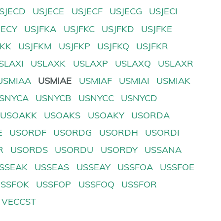
SJECD
USJECE
USJECF
USJECG
USJECI
JECY
USJFKA
USJFKC
USJFKD
USJFKE
FKK
USJFKM
USJFKP
USJFKQ
USJFKR
SLAXI
USLAXK
USLAXP
USLAXQ
USLAXR
USMIAA
USMIAE
USMIAF
USMIAI
USMIAK
SNYCA
USNYCB
USNYCC
USNYCD
USOAKK
USOAKS
USOAKY
USORDA
E
USORDF
USORDG
USORDH
USORDI
R
USORDS
USORDU
USORDY
USSANA
SSEAK
USSEAS
USSEAY
USSFOA
USSFOE
USSFOK
USSFOP
USSFOQ
USSFOR
VECCST