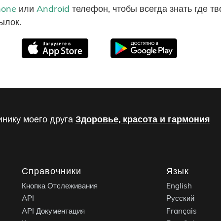
hone
или
Android
телефон, чтобы всегда знать где т
ылок.
инику моего друга
Здоровье, красота и гармония
Справочники
Язык
Кнопка Отслеживания
English
API
Русский
API Документация
Français