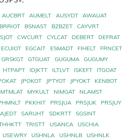
AUCBRT
AUMELT
AUSYDT
AWAUAT
BRRIOT
BSNAST
BZBZET
CAYVRT
SJOT
CWCURT
CYLCAT
DEBERT
DEFRAT
ECUIOT
EGCAIT
ESMADT
FIHELT
FRNCET
GRSKGT
GTGUAT
GUGUMA
GUGUMY
HTPAPT
IDJKTT
ILTLVT
ISKEFT
ITGOAT
POKAT
JPOKOT
JPTYOT
JPYOKT
KENBOT
MTMLAT
MYKULT
NIMGAT
NLAMST
PHMNLT
PKKHIT
PRSJUA
PRSJUK
PRSJUY
SAJEDT
SARUHT
SDKRTT
SGSINT
THHKTT
TRISTT
USANCA
USCHIA
USEWRY
USHNLA
USHNLB
USHNLK